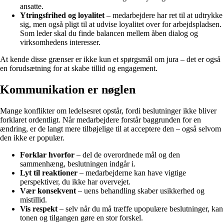
ansatte.
Ytringsfrihed og loyalitet
– medarbejdere har ret til at udtrykke
sig, men også pligt til at udvise loyalitet over for arbejdspladsen.
Som leder skal du finde balancen mellem åben dialog og
virksomhedens interesser.
At kende disse grænser er ikke kun et spørgsmål om jura – det er også
en forudsætning for at skabe tillid og engagement.
Kommunikation er nøglen
Mange konflikter om ledelsesret opstår, fordi beslutninger ikke bliver
forklaret ordentligt. Når medarbejdere forstår baggrunden for en
ændring, er de langt mere tilbøjelige til at acceptere den – også selvom
den ikke er populær.
Forklar hvorfor
– del de overordnede mål og den
sammenhæng, beslutningen indgår i.
Lyt til reaktioner
– medarbejderne kan have vigtige
perspektiver, du ikke har overvejet.
Vær konsekvent
– uens behandling skaber usikkerhed og
mistillid.
Vis respekt
– selv når du må træffe upopulære beslutninger, kan
tonen og tilgangen gøre en stor forskel.