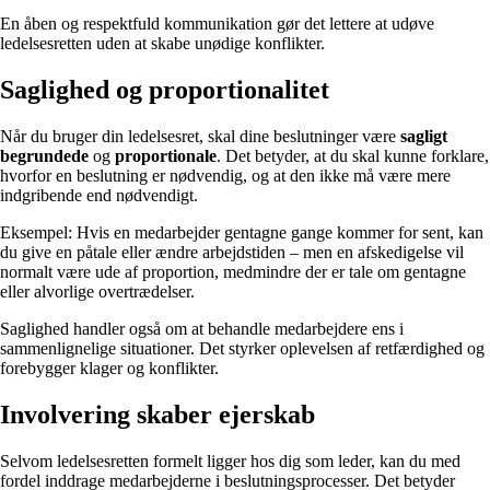
En åben og respektfuld kommunikation gør det lettere at udøve
ledelsesretten uden at skabe unødige konflikter.
Saglighed og proportionalitet
Når du bruger din ledelsesret, skal dine beslutninger være
sagligt
begrundede
og
proportionale
. Det betyder, at du skal kunne forklare,
hvorfor en beslutning er nødvendig, og at den ikke må være mere
indgribende end nødvendigt.
Eksempel: Hvis en medarbejder gentagne gange kommer for sent, kan
du give en påtale eller ændre arbejdstiden – men en afskedigelse vil
normalt være ude af proportion, medmindre der er tale om gentagne
eller alvorlige overtrædelser.
Saglighed handler også om at behandle medarbejdere ens i
sammenlignelige situationer. Det styrker oplevelsen af retfærdighed og
forebygger klager og konflikter.
Involvering skaber ejerskab
Selvom ledelsesretten formelt ligger hos dig som leder, kan du med
fordel inddrage medarbejderne i beslutningsprocesser. Det betyder