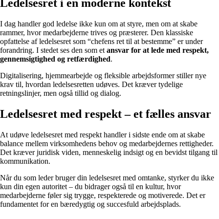
Ledelsesret i en moderne kontekst
I dag handler god ledelse ikke kun om at styre, men om at skabe
rammer, hvor medarbejderne trives og præsterer. Den klassiske
opfattelse af ledelsesret som “chefens ret til at bestemme” er under
forandring. I stedet ses den som et
ansvar for at lede med respekt,
gennemsigtighed og retfærdighed
.
Digitalisering, hjemmearbejde og fleksible arbejdsformer stiller nye
krav til, hvordan ledelsesretten udøves. Det kræver tydelige
retningslinjer, men også tillid og dialog.
Ledelsesret med respekt – et fælles ansvar
At udøve ledelsesret med respekt handler i sidste ende om at skabe
balance mellem virksomhedens behov og medarbejdernes rettigheder.
Det kræver juridisk viden, menneskelig indsigt og en bevidst tilgang til
kommunikation.
Når du som leder bruger din ledelsesret med omtanke, styrker du ikke
kun din egen autoritet – du bidrager også til en kultur, hvor
medarbejderne føler sig trygge, respekterede og motiverede. Det er
fundamentet for en bæredygtig og succesfuld arbejdsplads.