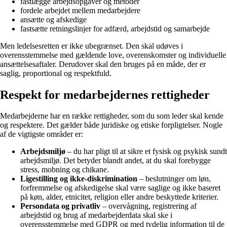
fastlægge arbejdsopgaver og metoder
fordele arbejdet mellem medarbejdere
ansætte og afskedige
fastsætte retningslinjer for adfærd, arbejdstid og samarbejde
Men ledelsesretten er ikke ubegrænset. Den skal udøves i
overensstemmelse med gældende love, overenskomster og individuelle
ansættelsesaftaler. Derudover skal den bruges på en måde, der er
saglig, proportional og respektfuld.
Respekt for medarbejdernes rettigheder
Medarbejderne har en række rettigheder, som du som leder skal kende
og respektere. Det gælder både juridiske og etiske forpligtelser. Nogle
af de vigtigste områder er:
Arbejdsmiljø
– du har pligt til at sikre et fysisk og psykisk sundt
arbejdsmiljø. Det betyder blandt andet, at du skal forebygge
stress, mobning og chikane.
Ligestilling og ikke-diskrimination
– beslutninger om løn,
forfremmelse og afskedigelse skal være saglige og ikke baseret
på køn, alder, etnicitet, religion eller andre beskyttede kriterier.
Persondata og privatliv
– overvågning, registrering af
arbejdstid og brug af medarbejderdata skal ske i
overensstemmelse med GDPR og med tydelig information til de